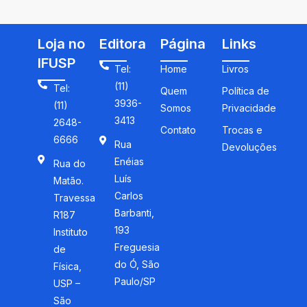
profissional
Loja no
Editora
Página
Links
IFUSP
Tel:
Home
Livros
(11)
Tel:
Quem
Política de
3936-
(11)
Somos
Privacidade
3413
2648-
Contato
Trocas e
6666
Rua
Devoluções
Enéias
Rua do
Luís
Matão.
Carlos
Travessa
Barbanti,
R187
193
Instituto
Freguesia
de
do Ó, São
Física,
Paulo/SP
USP –
São