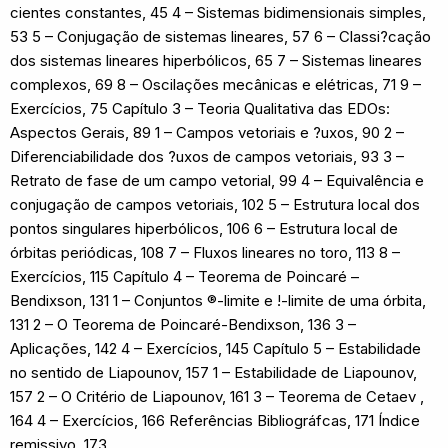
cientes constantes, 45 4 – Sistemas bidimensionais simples,
53 5 – Conjugação de sistemas lineares, 57 6 – Classi?cação
dos sistemas lineares hiperbólicos, 65 7 – Sistemas lineares
complexos, 69 8 – Oscilações mecânicas e elétricas, 71 9 –
Exercícios, 75 Capítulo 3 – Teoria Qualitativa das EDOs:
Aspectos Gerais, 89 1 – Campos vetoriais e ?uxos, 90 2 –
Diferenciabilidade dos ?uxos de campos vetoriais, 93 3 –
Retrato de fase de um campo vetorial, 99 4 – Equivalência e
conjugação de campos vetoriais, 102 5 – Estrutura local dos
pontos singulares hiperbólicos, 106 6 – Estrutura local de
órbitas periódicas, 108 7 – Fluxos lineares no toro, 113 8 –
Exercícios, 115 Capítulo 4 – Teorema de Poincaré –
Bendixson, 131 1 – Conjuntos ®-limite e !-limite de uma órbita,
131 2 – O Teorema de Poincaré-Bendixson, 136 3 –
Aplicações, 142 4 – Exercícios, 145 Capítulo 5 – Estabilidade
no sentido de Liapounov, 157 1 – Estabilidade de Liapounov,
157 2 – O Critério de Liapounov, 161 3 – Teorema de Cetaev ,
164 4 – Exercícios, 166 Referências Bibliográfcas, 171 Índice
remissivo, 173