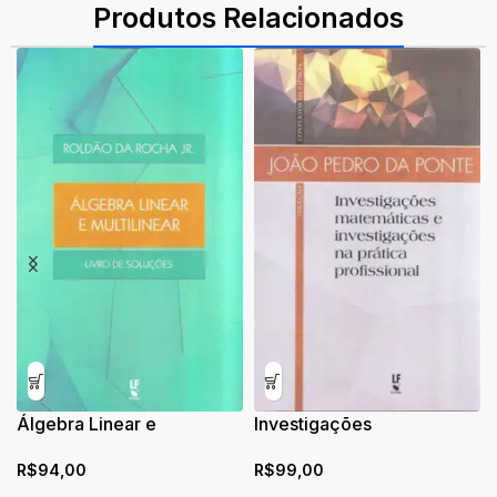
Produtos Relacionados
Álgebra Linear e
Investigações
Multilinear: Livro de
matemáticas e
R$
94,00
R$
99,00
Soluções
investigações na prática