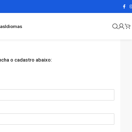
cas
Idiomas
ncha o cadastro abaixo: