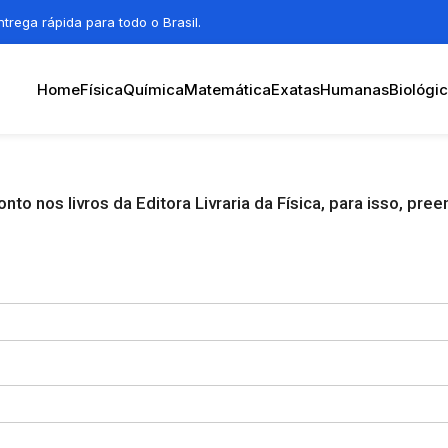
trega rápida para todo o Brasil.
Home
Física
Química
Matemática
Exatas
Humanas
Biológi
 nos livros da Editora Livraria da Física, para isso, pree