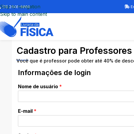
Skip to navigation
(11) 2648-6666
En
Skip to main content
Cadastro para Professores
Você que é professor pode obter até 40% de desconto
Informações de login
Nome de usuário
*
E-mail
*