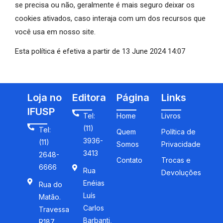
se precisa ou não, geralmente é mais seguro deixar os
cookies ativados, caso interaja com um dos recursos que
você usa em nosso site.
Esta política é efetiva a partir de 13 June 2024 14:07
Loja no
Editora
Página
Links
IFUSP
Tel:
Home
Livros
(11)
Tel:
Quem
Política de
3936-
(11)
Somos
Privacidade
3413
2648-
Contato
Trocas e
6666
Rua
Devoluções
Enéias
Rua do
Luís
Matão.
Carlos
Travessa
Barbanti,
R187