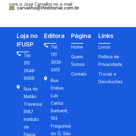
com o José Carvalho no e-mail:
carvalho@lfeditorial.com.br
Loja no
Editora
Página
Links
IFUSP
Tel:
Home
Livros
(11)
Tel:
Quem
Política de
3936-
(11)
Somos
Privacidade
3413
2648-
Contato
Trocas e
6666
Rua
Devoluções
Enéias
Rua do
Luís
Matão.
Carlos
Travessa
Barbanti,
R187
193
Instituto
Freguesia
de
do Ó, São
Física,