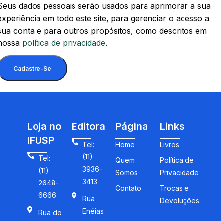
Seus dados pessoais serão usados para aprimorar a sua
experiência em todo este site, para gerenciar o acesso a
sua conta e para outros propósitos, como descritos em
nossa
política de privacidade
.
Cadastre-Se
Loja no
Editora
Página
Links
IFUSP
Tel:
Home
Livros
(11)
Tel:
Quem
Política de
3936-
(11)
Somos
Privacidade
3413
2648-
Contato
Trocas e
6666
Rua
Devoluções
Enéias
Rua do