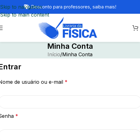
Skip to navigation
Desconto para professores,
saiba mais!
Skip to main content
Minha Conta
Início
Minha Conta
Entrar
Nome de usuário ou e-mail
*
Senha
*