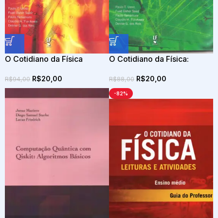
O Cotidiano da Física
O Cotidiano da Física:
leituras e atividades,
leituras e atividades,
R$
20,00
R$
20,00
volume 2: termologia,
volume 3: eletricidade
R$
94,00
R$
88,00
óptica e ondas
-82%