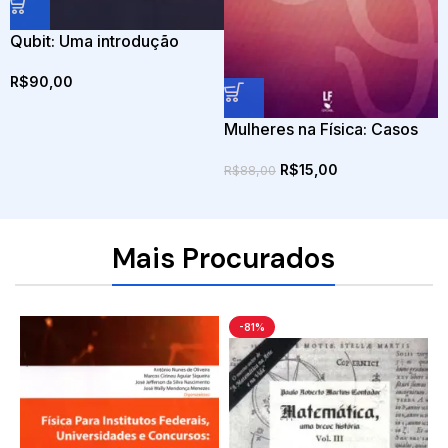
Qubit: Uma introdução
Visual
R$
90,00
Mulheres na Física: Casos
históricos, panorama e
R$
15,00
perspectivas
R$
88,00
Mais Procurados
-81%