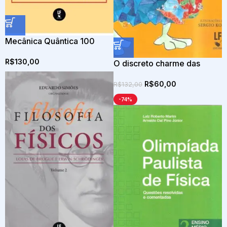
Mecânica Quântica 100
anos: 1924/27 – 2024/27
R$
130,00
O discreto charme das
partículas elementares
R$
60,00
R$
132,00
-74%