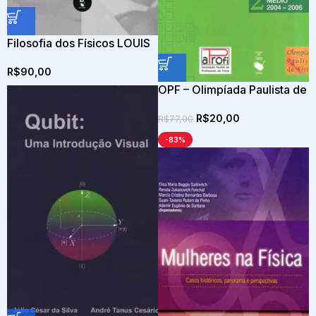
Filosofia dos Físicos LOUIS
DE BROGLIE E ERWIN
R$
90,00
SCHRÖDINGER Vol .2
OPF – Olimpíada Paulista de
Física: Ensino Médio, 2004-
R$
20,00
2006: questões resolvidas
R$
77,00
e comentadas
-83%