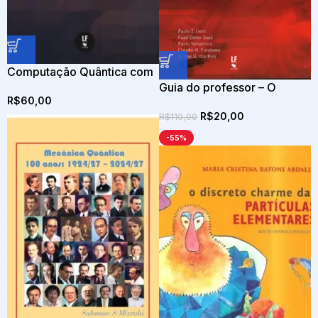
Computação Quântica com
Qiskit: Algoritmos Básicos
Guia do professor – O
R$
60,00
cotidiano da física leituras e
R$
20,00
atividades – ensino médio
R$
110,00
-55%