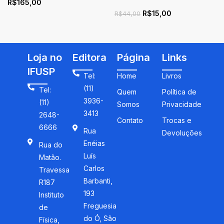
R$
165,00
análise crítica
Mechanics
R$
15,00
R$
44,00
Loja no
Editora
Página
Links
IFUSP
Tel:
Home
Livros
(11)
Tel:
Quem
Política de
3936-
(11)
Somos
Privacidade
3413
2648-
Contato
Trocas e
6666
Rua
Devoluções
Enéias
Rua do
Luís
Matão.
Carlos
Travessa
Barbanti,
R187
193
Instituto
Freguesia
de
do Ó, São
Física,