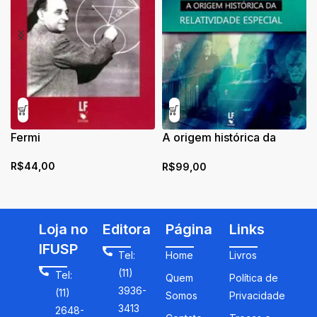
Fermi
A origem histórica da
relatividade especial
R$
44,00
R$
99,00
Loja no
Editora
Página
Links
IFUSP
Tel:
Home
Livros
(11)
Tel:
Quem
Política de
3936-
(11)
Somos
Privacidade
3413
2648-