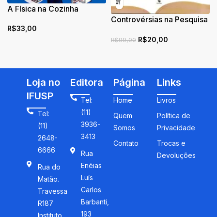
A Física na Cozinha
Controvérsias na Pesquisa
R$
33,00
em Ensino de Física
R$
20,00
R$
99,00
Loja no
Editora
Página
Links
IFUSP
Tel:
Home
Livros
(11)
Tel:
Quem
Política de
3936-
(11)
Somos
Privacidade
3413
2648-
Contato
Trocas e
6666
Rua
Devoluções
Enéias
Rua do
Luís
Matão.
Carlos
Travessa
Barbanti,
R187
193
Instituto