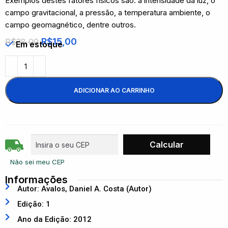
Exemplos destes fatores físicos são: a intensidade da luz, o
campo gravitacional, a pressão, a temperatura ambiente, o
campo geomagnético, dentre outros.
R$
15,00
R$
38,00
Em estoque
ADICIONAR AO CARRINHO
Não sei meu CEP
Informações
Autor: Avalos, Daniel A. Costa (Autor)
Edição: 1
Ano da Edição: 2012