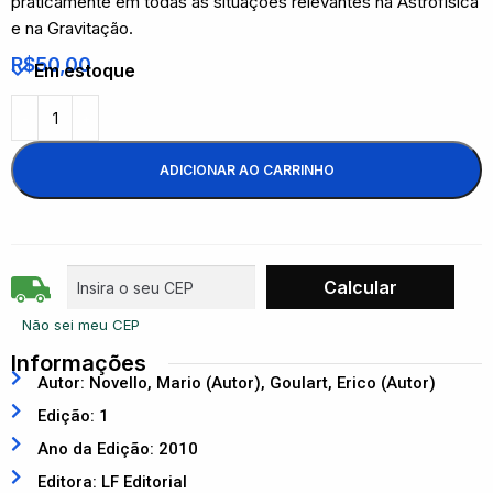
praticamente em todas as situações relevantes na Astrofísica
e na Gravitação.
R$
50,00
Em estoque
ADICIONAR AO CARRINHO
Não sei meu CEP
Informações
Autor: Novello, Mario (Autor), Goulart, Erico (Autor)
Edição: 1
Ano da Edição: 2010
Editora: LF Editorial