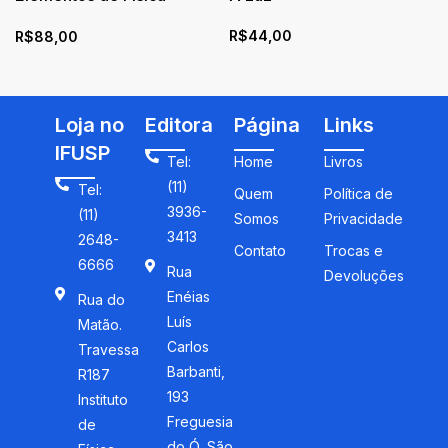
Matemática: Equações
R$
44,00
R$
88,00
Diferenciais Ordinárias,
Transformadas e Funções
Especiais
Loja no
Editora
Página
Links
IFUSP
Tel:
Home
Livros
(11)
Tel:
Quem
Política de
3936-
(11)
Somos
Privacidade
3413
2648-
Contato
Trocas e
6666
Rua
Devoluções
Enéias
Rua do
Luís
Matão.
Carlos
Travessa
Barbanti,
R187
193
Instituto
Freguesia
de
do Ó, São