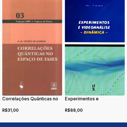
Correlações Quânticas no
Experimentos e
Espaço de Fases
videoanálise – Dinâmica
R$
31,00
R$
88,00