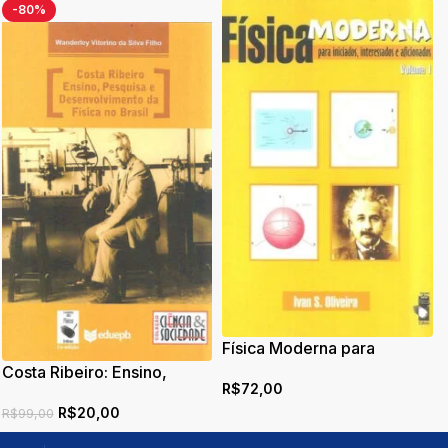
-80%
Física Moderna para
iniciados, interessados e
Costa Ribeiro: Ensino,
R$
72,00
aficionados
Pesquisa e
R$
20,00
Desenvolvimento da Física
R$
99,00
no Brasil