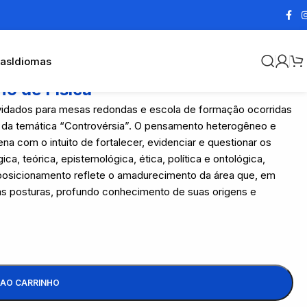
cas
Idiomas
no de Física
nvidados para mesas redondas e escola de formação ocorridas
o da temática “Controvérsia”. O pensamento heterogêneo e
 com o intuito de fortalecer, evidenciar e questionar os
 teórica, epistemológica, ética, política e ontológica,
l posicionamento reflete o amadurecimento da área que, em
ras posturas, profundo conhecimento de suas origens e
 AO CARRINHO