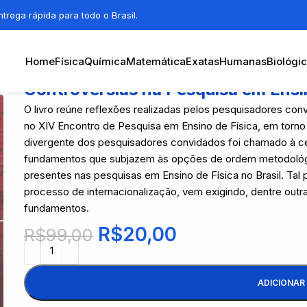
trega rápida para todo o Brasil.
Home
Física
Química
Matemática
Exatas
Humanas
Biológi
Controvérsias na Pesquisa em Ensi
O livro reúne reflexões realizadas pelos pesquisadores co
no XIV Encontro de Pesquisa em Ensino de Física, em torn
divergente dos pesquisadores convidados foi chamado à cena
fundamentos que subjazem às opções de ordem metodológica,
presentes nas pesquisas em Ensino de Física no Brasil. Ta
processo de internacionalização, vem exigindo, dentre out
fundamentos.
R$
20,00
R$
99,00
ADICIONAR