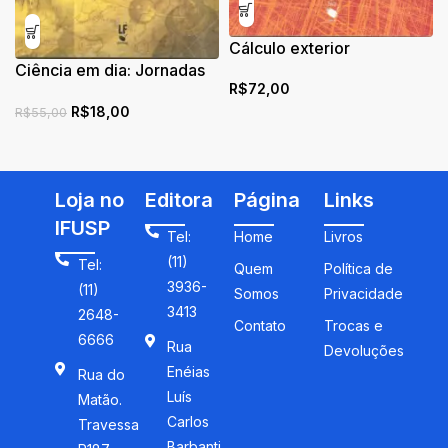
Cálculo exterior
Ciência em dia: Jornadas
R$
72,00
de divulgação cientifica
R$
18,00
R$
55,00
Loja no
Editora
Página
Links
IFUSP
Tel:
Home
Livros
(11)
Tel:
Quem
Política de
3936-
(11)
Somos
Privacidade
3413
2648-
Contato
Trocas e
6666
Rua
Devoluções
Enéias
Rua do
Luís
Matão.
Carlos
Travessa
Barbanti,