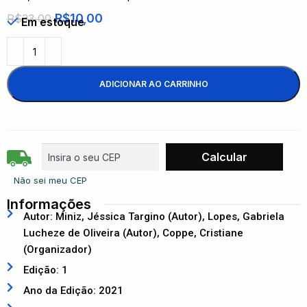
R$
10,00
R$
33,00
Em estoque
ADICIONAR AO CARRINHO
Não sei meu CEP
Informações
Autor: Miniz, Jéssica Targino (Autor), Lopes, Gabriela
Lucheze de Oliveira (Autor), Coppe, Cristiane
(Organizador)
Edição: 1
Ano da Edição: 2021