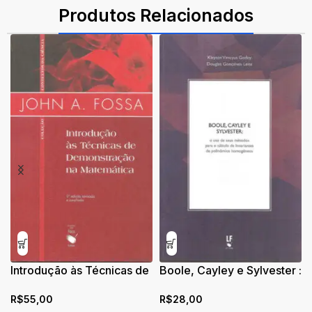
Produtos Relacionados
Introdução às Técnicas de
Boole, Cayley e Sylvester :
Demonstração na
o uso de seus métodos
R$
55,00
R$
28,00
Matemática
para o cálculo de