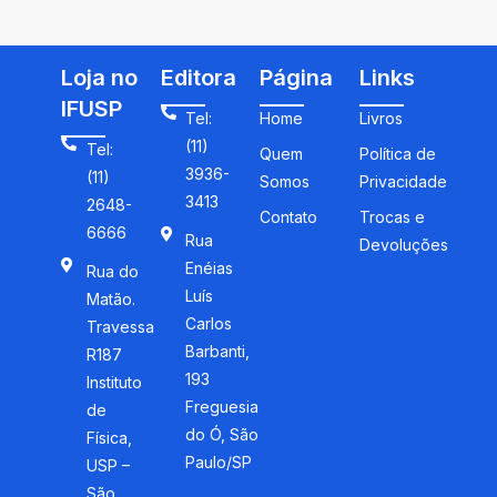
invariantes de polinômios
homogêneos
Loja no
Editora
Página
Links
IFUSP
Tel:
Home
Livros
(11)
Tel:
Quem
Política de
3936-
(11)
Somos
Privacidade
3413
2648-
Contato
Trocas e
6666
Rua
Devoluções
Enéias
Rua do
Luís
Matão.
Carlos
Travessa
Barbanti,
R187
193
Instituto
Freguesia
de
do Ó, São
Física,
Paulo/SP
USP –
São