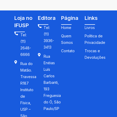
uma homenagem a
Bernard Charlot
Loja no
Editora
Página
Links
IFUSP
Tel:
Home
Livros
(11)
Tel:
Quem
Política de
3936-
(11)
Somos
Privacidade
3413
2648-
Contato
Trocas e
6666
Rua
Devoluções
Enéias
Rua do
Luís
Matão.
Carlos
Travessa
Barbanti,
R187
193
Instituto
Freguesia
de
do Ó, São
Física,
Paulo/SP
USP –
São