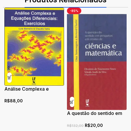
-85%
Análise Complexa e
Equações Diferenciais:
R$
88,00
Exercícios
A questão do sentido em
pesquisas em ensino de
R$
20,00
ciências e matemática:
R$
132,00