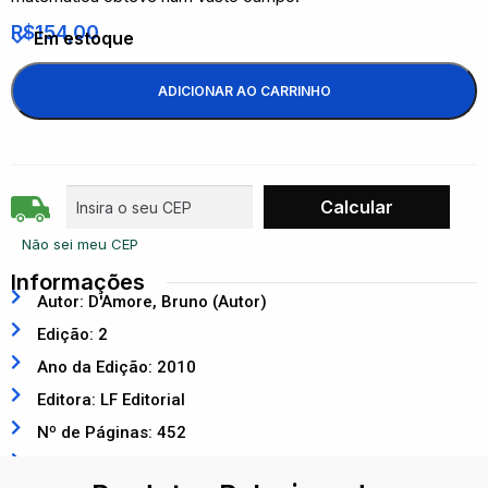
R$
154,00
Em estoque
ADICIONAR AO CARRINHO
Não sei meu CEP
Informações
Autor: D'Amore, Bruno (Autor)
Edição: 2
Ano da Edição: 2010
Editora: LF Editorial
Nº de Páginas: 452
ISBN: 9788588325883