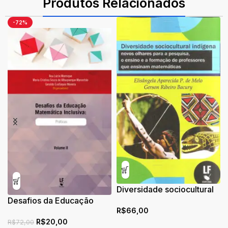
Produtos Relacionados
-72%
Diversidade sociocultural
Desafios da Educação
indígena: novos olhares
R$
66,00
Matemática Inclusiva:
para a pesquisa, o ensino
R$
20,00
Práticas
e a formação de
R$
72,00