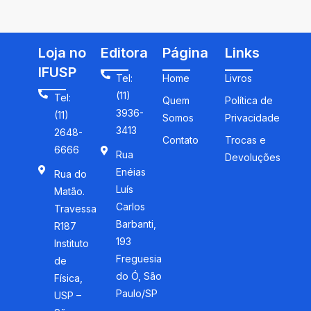
professores que ensinam
matemáticas
Loja no
Editora
Página
Links
IFUSP
Tel:
Home
Livros
(11)
Tel:
Quem
Política de
3936-
(11)
Somos
Privacidade
3413
2648-
Contato
Trocas e
6666
Rua
Devoluções
Enéias
Rua do
Luís
Matão.
Carlos
Travessa
Barbanti,
R187
193
Instituto
Freguesia
de
do Ó, São
Física,
Paulo/SP
USP –