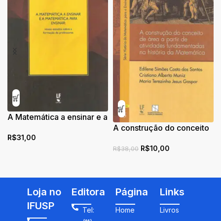
A Matemática a ensinar e a
Matemática para ensinar:
A construção do conceito
R$
31,00
novos estudos sobre a
de área a partir de
R$
10,00
formação de professores
atividades fundamentais
R$
38,00
na história da Matemática
Loja no
Editora
Página
Links
IFUSP
Tel:
Home
Livros