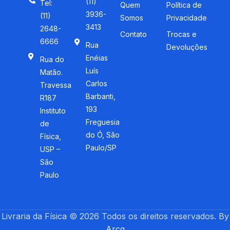
(11)
Tel:
Quem
Política de
3936-
(11)
Somos
Privacidade
3413
2648-
Contato
Trocas e
6666
Rua
Devoluções
Enéias
Rua do
Luís
Matão.
Carlos
Travessa
Barbanti,
R187
193
Instituto
Freguesia
de
do Ó, São
Física,
Paulo/SP
USP –
São
Paulo
Livraria da Física © 2026 Todos os direitos reservados. By
Arcq