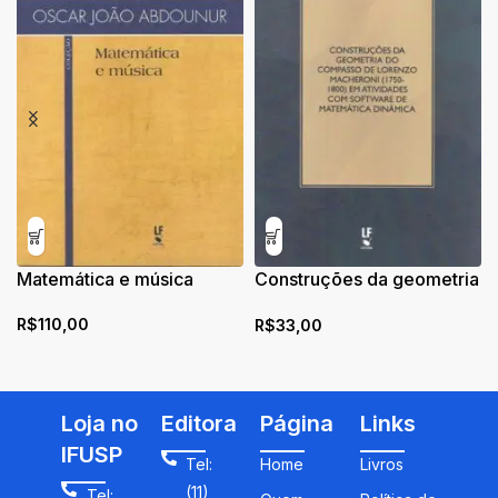
Matemática e música
Construções da geometria
do compasso de Lorenzo
R$
110,00
R$
33,00
Macheroni (1750-1800)
em atividades com
software de matemática
dinâmica
Loja no
Editora
Página
Links
IFUSP
Tel:
Home
Livros
(11)
Tel: