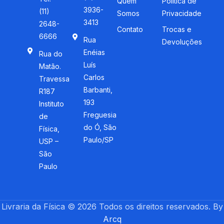
Quem
Política de
3936-
(11)
Somos
Privacidade
3413
2648-
Contato
Trocas e
6666
Rua
Devoluções
Enéias
Rua do
Luís
Matão.
Carlos
Travessa
Barbanti,
R187
193
Instituto
Freguesia
de
do Ó, São
Física,
Paulo/SP
USP –
São
Paulo
Livraria da Física © 2026 Todos os direitos reservados. By
Arcq