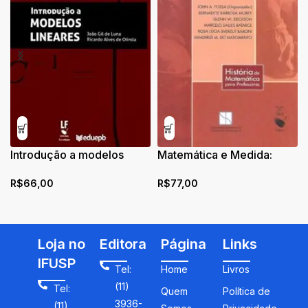
Introdução a modelos
Matemática e Medida:
lineares
Três momentos históricos
R$
66,00
R$
77,00
Loja no
Editora
Página
Links
IFUSP
Tel:
Home
Livros
(11)
Tel:
Quem
Política de
3936-
(11)