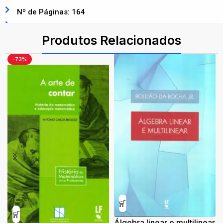
Nº de Páginas: 164
ISBN: 9788578613648
Produtos Relacionados
-73%
Álgebra linear e multilinear