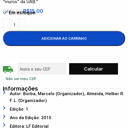
“muros” da UAB.”
R$
15,00
R$
66,00
Em estoque
ADICIONAR AO CARRINHO
Não sei meu CEP
Informações
Autor: Borba, Marcelo (Organizador), Almeida, Helber R.
F. L. (Organizador)
Edição: 1
Ano da Edição: 2015
Editora: LF Editorial