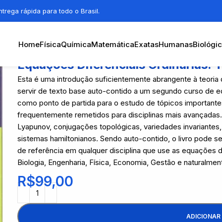
trega rápida para todo o Brasil.
Home
Física
Química
Matemática
Exatas
Humanas
Biológi
Equações Diferenciais Ordinárias: T
Esta é uma introdução suficientemente abrangente à teoria 
servir de texto base auto-contido a um segundo curso de e
como ponto de partida para o estudo de tópicos important
frequentemente remetidos para disciplinas mais avançadas.
Lyapunov, conjugações topológicas, variedades invariantes,
sistemas hamiltonianos. Sendo auto-contido, o livro pode 
de referência em qualquer disciplina que use as equações
Biologia, Engenharia, Física, Economia, Gestão e naturalme
R$
99,00
ADICIONAR