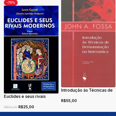
-75%
Introdução às Técnicas de
Demonstração na
Euclides e seus rivais
R$
55,00
Matemática
modernos
R$
25,00
R$
99,00