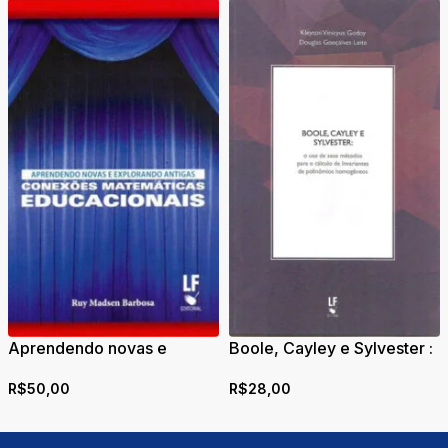
Aprendendo novas e
Boole, Cayley e Sylvester :
explorando antigas
o uso de seus métodos
R$
50,00
R$
28,00
conexões matemáticas
para o cálculo de
educacionais
invariantes de polinômios
homogêneos