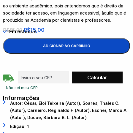
ao ambiente acadêmico, pois entendemos que é direito da
sociedade ter acesso, em linguagem acessível, àquilo que é
produzido na Academia por cientistas e professores.
R$
15,00
R$
55,00
Em estoque
ADICIONAR AO CARRINHO
Não sei meu CEP
Informações
Autor: César, Eloi Teixeira (Autor), Soares, Thales C.
(Autor), Carneiro, Reginaldo F. (Autor), Escher, Marco A.
(Autor), Duque, Bárbara B. L. (Autor)
Edição: 1