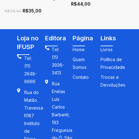
R$
44,00
educação
R$
35,00
R$
110,00
Loja no
Editora
Página
Links
IFUSP
Tel:
Home
Livros
(11)
Tel:
Quem
Política de
3936-
(11)
Somos
Privacidade
3413
2648-
Contato
Trocas e
6666
Rua
Devoluções
Enéias
Rua do
Luís
Matão.
Carlos
Travessa
Barbanti,
R187
193
Instituto
Freguesia
de
do Ó, São
Física,