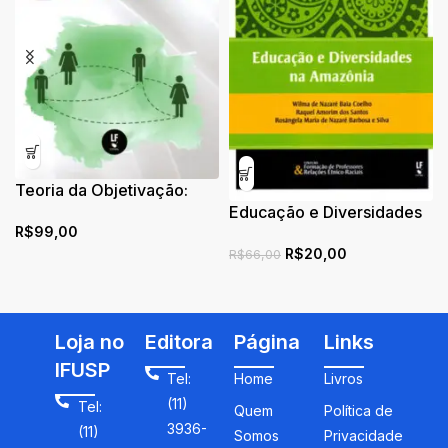
Teoria da Objetivação:
Fundamentos e
Educação e Diversidades
R$
99,00
Aplicações para o Ensino
na Amazônia
R$
20,00
e Aprendizagem de
R$
66,00
Ciências e Matemática
Loja no
Editora
Página
Links
IFUSP
Tel:
Home
Livros
(11)
Tel:
Quem
Política de
3936-
(11)
Somos
Privacidade