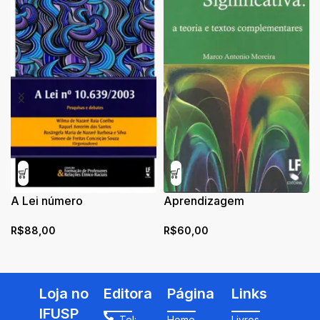
A Lei número
Aprendizagem
10.639/2003: pesquisas e
Significativa: a teoria e
R$
88,00
R$
60,00
debates
textos complementares
Loja no
Editora
Página
Links
IFUSP
Tel:
Home
Livros