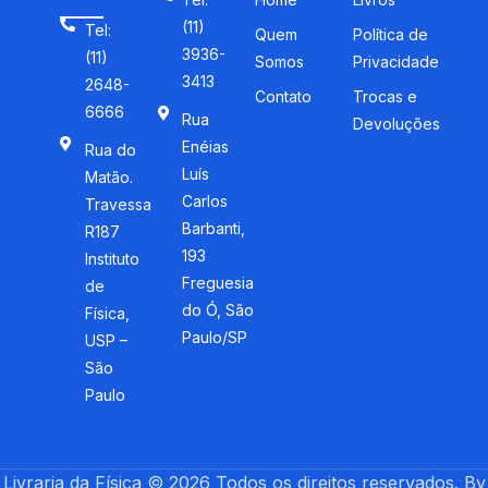
(11)
Tel:
Quem
Política de
3936-
(11)
Somos
Privacidade
3413
2648-
Contato
Trocas e
6666
Rua
Devoluções
Enéias
Rua do
Luís
Matão.
Carlos
Travessa
Barbanti,
R187
193
Instituto
Freguesia
de
do Ó, São
Física,
Paulo/SP
USP –
São
Paulo
Livraria da Física © 2026 Todos os direitos reservados. By