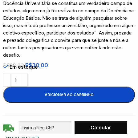
Docência Universitária se constitua um verdadeiro campo de
estudos, algo como já foi realizado no campo da Docência na
Educação Básica. Não se trata de alguém pesquisar sobre
isso, mas é todo professor universitário, organizado em algum
coletivo específico, participar dos estudos¨. Assim, prezada
e prezado colega fica o convite para que se junte a nós e a
outros tantos pesquisadores que vem enfrentando este
desafio.
R$
30,00
R$
88,00
Em estoque
ADICIONAR AO CARRINHO
Não sei meu CEP