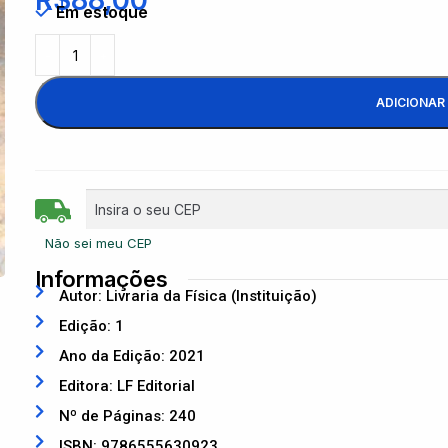
R$
88,00
Em estoque
ADICIONAR
Não sei meu CEP
Informações
Autor: Livraria da Física (Instituição)
Edição: 1
Ano da Edição: 2021
Editora: LF Editorial
Nº de Páginas: 240
ISBN: 9786555630923