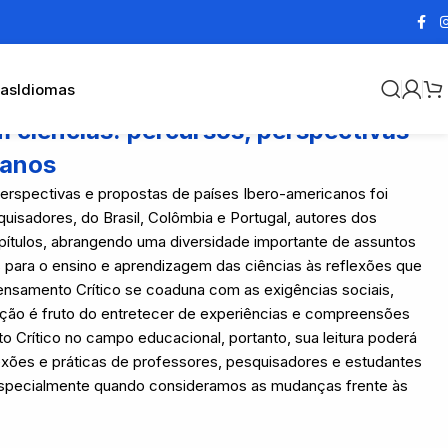
cas
Idiomas
 ciências: percursos, perspectivas
canos
erspectivas e propostas de países Ibero-americanos foi
uisadores, do Brasil, Colômbia e Portugal, autores dos
pítulos, abrangendo uma diversidade importante de assuntos
 para o ensino e aprendizagem das ciências às reflexões que
nsamento Crítico se coaduna com as exigências sociais,
cação é fruto do entretecer de experiências e compreensões
Crítico no campo educacional, portanto, sua leitura poderá
exões e práticas de professores, pesquisadores e estudantes
especialmente quando consideramos as mudanças frente às