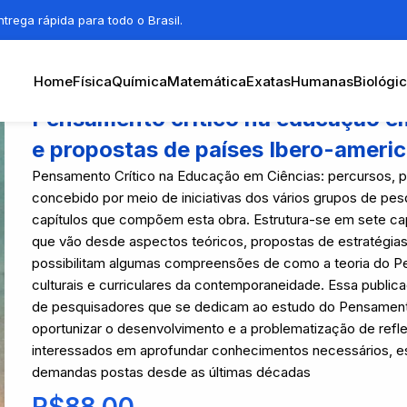
trega rápida para todo o Brasil.
Home
Física
Química
Matemática
Exatas
Humanas
Biológi
Pensamento crítico na educação em
e propostas de países Ibero-ameri
Pensamento Crítico na Educação em Ciências: percursos, p
concebido por meio de iniciativas dos vários grupos de pesq
capítulos que compõem esta obra. Estrutura-se em sete ca
que vão desde aspectos teóricos, propostas de estratégias
possibilitam algumas compreensões de como a teoria do Pe
culturais e curriculares da contemporaneidade. Essa publi
de pesquisadores que se dedicam ao estudo do Pensamento 
oportunizar o desenvolvimento e a problematização de refl
interessados em aprofundar conhecimentos necessários, 
demandas postas desde as últimas décadas