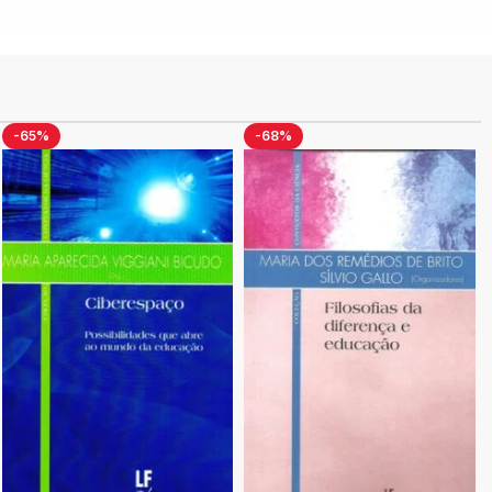
-65%
-68%