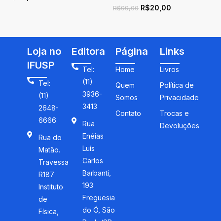
R$
20,00
Ciências da Natureza e
R$
99,00
Matemática
Loja no
Editora
Página
Links
IFUSP
Tel:
Home
Livros
(11)
Tel:
Quem
Política de
3936-
(11)
Somos
Privacidade
3413
2648-
Contato
Trocas e
6666
Rua
Devoluções
Enéias
Rua do
Luís
Matão.
Carlos
Travessa
Barbanti,
R187
193
Instituto
Freguesia
de
do Ó, São
Física,