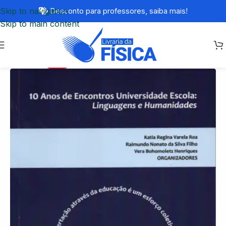
Skip to navigation
Desconto para professores,
saiba mais!
Skip to main content
-77%