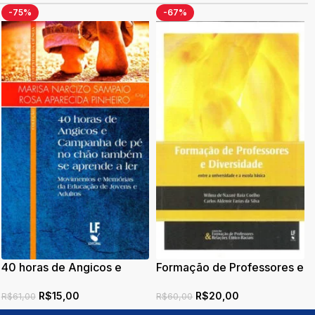
-75%
-67%
40 horas de Angicos e
Formação de Professores e
Campanha de Pé no Chao e
Diversidade: entre a
R$
15,00
R$
20,00
Tambem se Aprende a Ler
universidade e a escola
R$
61,00
R$
60,00
básica