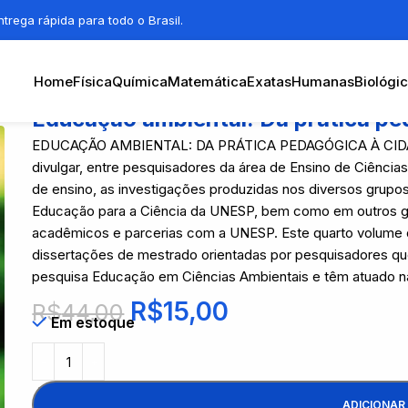
trega rápida para todo o Brasil.
Home
Física
Química
Matemática
Exatas
Humanas
Biológi
Educação ambiental: Da prática pe
EDUCAÇÃO AMBIENTAL: DA PRÁTICA PEDAGÓGICA À CIDADAN
divulgar, entre pesquisadores da área de Ensino de Ciência
de ensino, as investigações produzidas nos diversos grup
Educação para a Ciência da UNESP, bem como em outros gr
acadêmicos e parcerias com a UNESP. Este quarto volume d
dissertações de mestrado orientadas por pesquisadores q
pesquisa Educação em Ciências Ambientais e têm atuado n
R$
15,00
R$
44,00
Em estoque
ADICIONAR