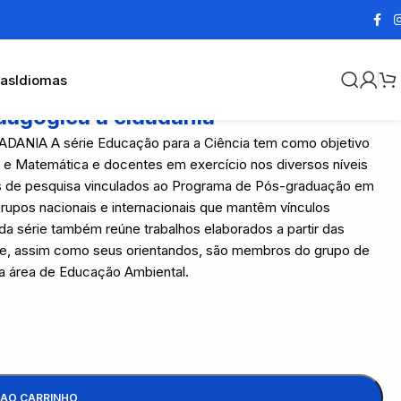
cas
Idiomas
dagógica à cidadania
IA A série Educação para a Ciência tem como objetivo
s e Matemática e docentes em exercício nos diversos níveis
os de pesquisa vinculados ao Programa de Pós-graduação em
upos nacionais e internacionais que mantêm vínculos
a série também reúne trabalhos elaborados a partir das
ue, assim como seus orientandos, são membros do grupo de
a área de Educação Ambiental.
 AO CARRINHO