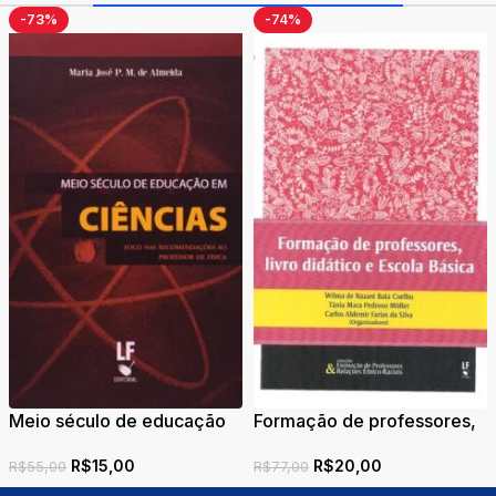
-73%
-74%
Meio século de educação
Formação de professores,
em ciêcias: foco nas
livro didático e Escola
R$
15,00
R$
20,00
recomendações ao
Básica
R$
55,00
R$
77,00
professor de física