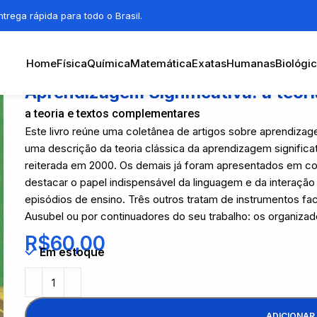
trega rápida para todo o Brasil.
Home
Física
Química
Matemática
Exatas
Humanas
Biológi
Aprendizagem Significativa: a teor
a teoria e textos complementares
Este livro reúne uma coletânea de artigos sobre aprendizagem
uma descrição da teoria clássica da aprendizagem significa
reiterada em 2000. Os demais já foram apresentados em c
destacar o papel indispensável da linguagem e da interação 
episódios de ensino. Três outros tratam de instrumentos fac
Ausubel ou por continuadores do seu trabalho: os organizad
R$
60,00
Em estoque
ADICIONAR