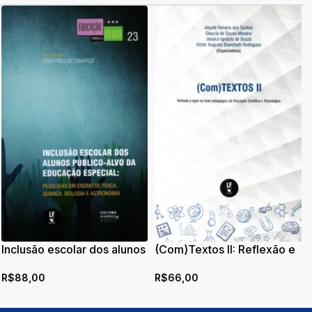
Inclusão escolar dos alunos
(Com)Textos II: Reflexão e
público-alvo da educação
ação no fazer pedagógico
R$
88,00
R$
66,00
especial: pesquisas em
da Educação Científica e
ensino de física, química,
Tecnológica
biologia e astronomia