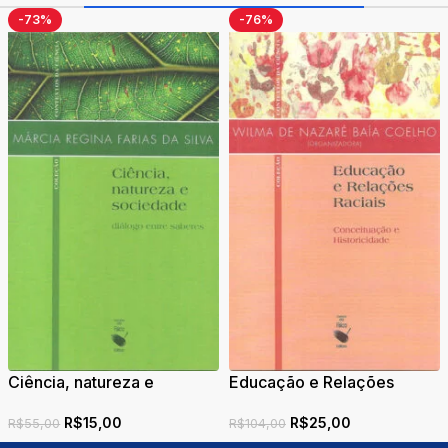
-73%
-76%
Ciência, natureza e
Educação e Relações
sociedade: diálogo entre
Raciais: Conceituação e
R$
15,00
R$
25,00
saberes
Historicidade
R$
55,00
R$
104,00