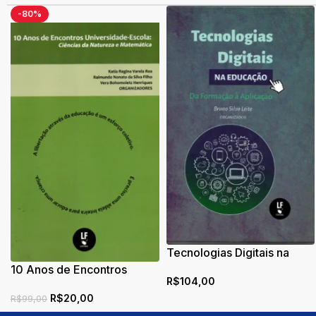
-80%
Tecnologias Digitais na
Educação: Da Formação à
10 Anos de Encontros
R$
104,00
Aplicação
Universidade Escola:
R$
20,00
Ciências da Natureza e
R$
99,00
Matemática