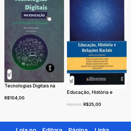
Tecnologias Digitais na
Educação: Da Formação à
Educação, História e
R$
104,00
Aplicação
Relações Raciais: debate
R$
25,00
em perspectiva
R$
99,00
Loja no
Editora
Página
Links