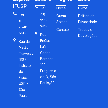
IFUSP
Tel:
Home
Livros
(11)
Tel:
Quem
Política de
3936-
(11)
Somos
Privacidade
3413
2648-
Contato
Trocas e
6666
Rua
Devoluções
Enéias
Rua do
Luís
Matão.
Carlos
Travessa
Barbanti,
R187
193
Instituto
Freguesia
de
do Ó, São
Física,
Paulo/SP
USP –
São
Paulo