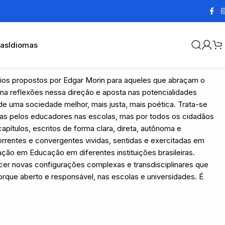
cas
Idiomas
ios propostos por Edgar Morin para aqueles que abraçam o
na reflexões nessa direção e aposta nas potencialidades
 de uma sociedade melhor, mais justa, mais poética. Trata-se
nas pelos educadores nas escolas, mas por todos os cidadãos
ítulos, escritos de forma clara, direta, autônoma e
orrentes e convergentes vividas, sentidas e exercitadas em
ação em Educação em diferentes instituições brasileiras.
cer novas configurações complexas e transdisciplinares que
rque aberto e responsável, nas escolas e universidades. É