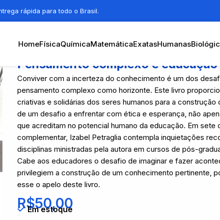
trega rápida para todo o Brasil.
Home
Física
Química
Matemática
Exatas
Humanas
Biológi
Pensamento complexo e educação
Conviver com a incerteza do conhecimento é um dos desaf
pensamento complexo como horizonte. Este livro proporcio
criativas e solidárias dos seres humanos para a construção
de um desafio a enfrentar com ética e esperança, não ape
que acreditam no potencial humano da educação. Em sete cap
complementar, Izabel Petraglia contempla inquietações rec
disciplinas ministradas pela autora em cursos de pós-gradu
Cabe aos educadores o desafio de imaginar e fazer aconte
privilegiem a construção de um conhecimento pertinente, po
esse o apelo deste livro.
R$
50,00
Em estoque