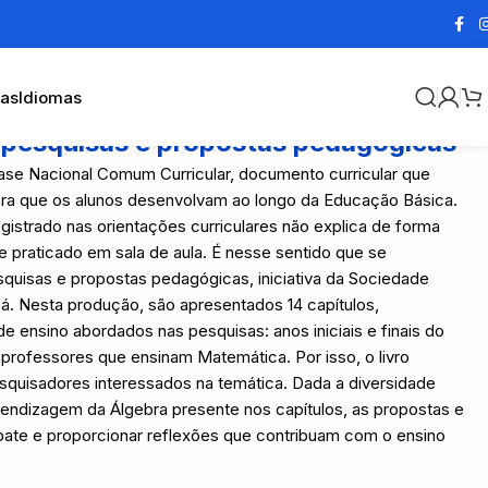
cas
Idiomas
 pesquisas e propostas pedagógicas
se Nacional Comum Curricular, documento curricular que
era que os alunos desenvolvam ao longo da Educação Básica.
gistrado nas orientações curriculares não explica de forma
 praticado em sala de aula. É nesse sentido que se
squisas e propostas pedagógicas, iniciativa da Sociedade
á. Nesta produção, são apresentados 14 capítulos,
e ensino abordados nas pesquisas: anos iniciais e finais do
professores que ensinam Matemática. Por isso, o livro
esquisadores interessados na temática. Dada a diversidade
endizagem da Álgebra presente nos capítulos, as propostas e
bate e proporcionar reflexões que contribuam com o ensino