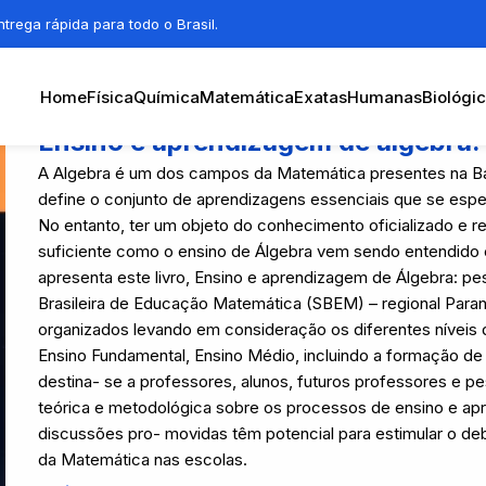
trega rápida para todo o Brasil.
Home
Física
Química
Matemática
Exatas
Humanas
Biológi
Ensino e aprendizagem de álgebra:
A Algebra é um dos campos da Matemática presentes na Ba
define o conjunto de aprendizagens essenciais que se esp
No entanto, ter um objeto do conhecimento oficializado e re
suficiente como o ensino de Álgebra vem sendo entendido e
apresenta este livro, Ensino e aprendizagem de Álgebra: pe
Brasileira de Educação Matemática (SBEM) – regional Paran
organizados levando em consideração os diferentes níveis d
Ensino Fundamental, Ensino Médio, incluindo a formação de 
destina- se a professores, alunos, futuros professores e p
teórica e metodológica sobre os processos de ensino e apr
discussões pro- movidas têm potencial para estimular o de
da Matemática nas escolas.