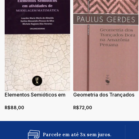
Elementos Semióticos em
Geometria dos Trançados
atividades de modelagem
Bora na Amazônia Peruana
R$
88,00
R$
72,00
matemática
Parcele em até 3x sem juros.