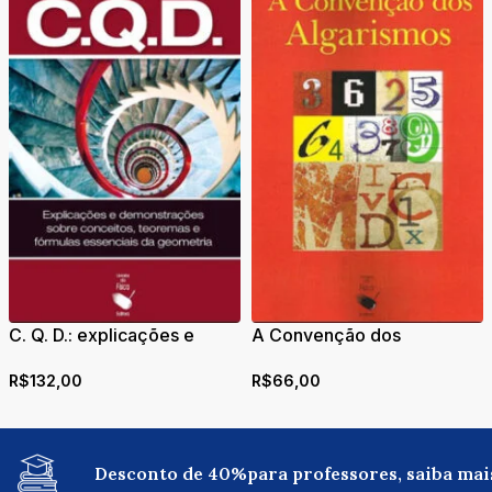
C. Q. D.: explicações e
A Convenção dos
demonstrações sobre
Algarismos
R$
132,00
R$
66,00
conceitos, teoremas e
fórmulas essenciais da
geometria
Desconto de 40%para professores, saiba mai