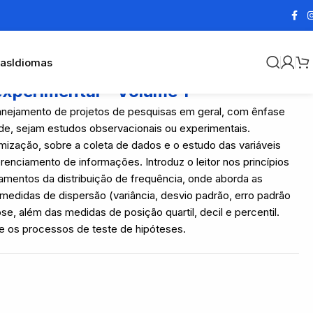
cas
Idiomas
experimental – Volume 1
planejamento de projetos de pesquisas em geral, com ênfase
aúde, sejam estudos observacionais ou experimentais.
ização, sobre a coleta de dados e o estudo das variáveis
enciamento de informações. Introduz o leitor nos princípios
ramentos da distribuição de frequência, onde aborda as
medidas de dispersão (variância, desvio padrão, erro padrão
se, além das medidas de posição quartil, decil e percentil.
re os processos de teste de hipóteses.