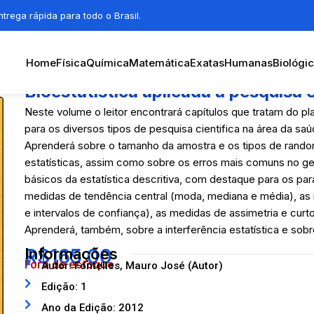
trega rápida para todo o Brasil.
Home
Física
Química
Matemática
Exatas
Humanas
Biológi
Bioestatística aplicada à pesquisa 
Neste volume o leitor encontrará capítulos que tratam do 
para os diversos tipos de pesquisa cientifica na área da s
Aprenderá sobre o tamanho da amostra e os tipos de random
estatísticas, assim como sobre os erros mais comuns no ger
básicos da estatística descritiva, com destaque para os pa
medidas de tendência central (moda, mediana e média), as 
e intervalos de confiança), as medidas de assimetria e curto
Aprenderá, também, sobre a interferência estatística e sob
R$
Informações
165,00
Fora de estoque
Autor: Fontelles, Mauro José (Autor)
Edição: 1
Ano da Edição: 2012