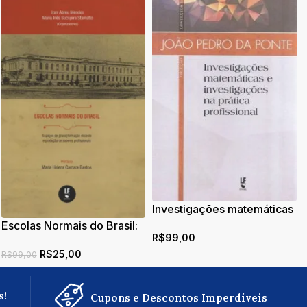
Investigações matemáticas
e investigações na prática
Escolas Normais do Brasil:
R$
99,00
profissional
espaços de
R$
25,00
(trans)formação docente e
R$
99,00
produção de saberes
profissionais
s!
Cupons e Descontos Imperdíveis