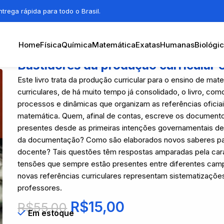
trega rápida para todo o Brasil.
Home
Física
Química
Matemática
Exatas
Humanas
Biológi
Bastidores da produção curricular
Este livro trata da produção curricular para o ensino de m
curriculares, de há muito tempo já consolidado, o livro, com
processos e dinâmicas que organizam as referências oficia
matemática. Quem, afinal de contas, escreve os documento
presentes desde as primeiras intenções governamentais de e
da documentação? Como são elaborados novos saberes para
docente? Tais questões têm respostas amparadas pela car
tensões que sempre estão presentes entre diferentes campos
novas referências curriculares representam sistematizaçõe
professores.
R$
15,00
R$
55,00
Em estoque