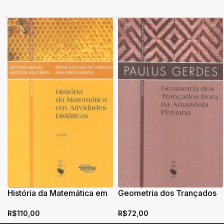
História da Matemática em
Geometria dos Trançados
Atividades Didáticas
Bora na Amazônia Peruana
R$
110,00
R$
72,00