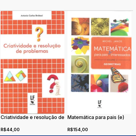
Criatividade e resolução de
Matemática para pais (e)
problemas
interessados – Volume 2:
R$
44,00
R$
154,00
Geometrias