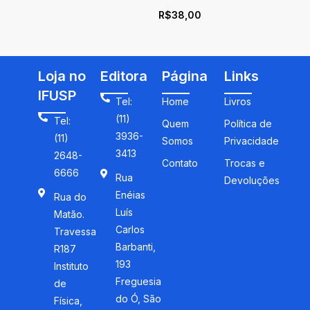
meio de instrumentos: uma
R$
38,00
abordagem utilizando do
Rabdologiae seu
numerationis per virgula
Loja no
Editora
Página
Links
IFUSP
Tel:
Home
Livros
(11)
Tel:
Quem
Política de
3936-
(11)
Somos
Privacidade
3413
2648-
Contato
Trocas e
6666
Rua
Devoluções
Enéias
Rua do
Luís
Matão.
Carlos
Travessa
Barbanti,
R187
193
Instituto
Freguesia
de
do Ó, São
Física,