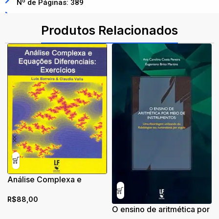
Nº de Páginas: 389
ISBN: 9786555633092
Produtos Relacionados
Análise Complexa e
Equações Diferenciais:
R$
88,00
Exercícios
O ensino de aritmética por