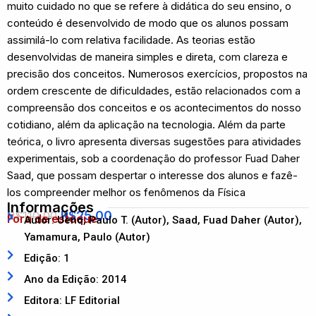
muito cuidado no que se refere à didática do seu ensino, o
conteúdo é desenvolvido de modo que os alunos possam
assimilá-lo com relativa facilidade. As teorias estão
desenvolvidas de maneira simples e direta, com clareza e
precisão dos conceitos. Numerosos exercícios, propostos na
ordem crescente de dificuldades, estão relacionados com a
compreensão dos conceitos e os acontecimentos do nosso
cotidiano, além da aplicação na tecnologia. Além da parte
teórica, o livro apresenta diversas sugestões para atividades
experimentais, sob a coordenação do professor Fuad Daher
Saad, que possam despertar o interesse dos alunos e fazê-
los compreender melhor os fenômenos da Física
Informações
R$
25,00
R$
110,00
Fora de estoque
Autor: Ueno, Paulo T. (Autor), Saad, Fuad Daher (Autor),
Yamamura, Paulo (Autor)
Edição: 1
Ano da Edição: 2014
Editora: LF Editorial