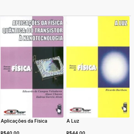
Aplicações da Física
A Luz
Quântica: do Transistor à
R$
44,00
R$
40,00
Nanotecnologia