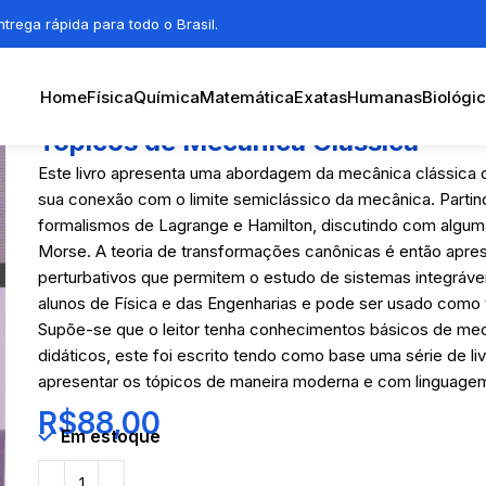
trega rápida para todo o Brasil.
Home
Física
Química
Matemática
Exatas
Humanas
Biológi
Tópicos de Mecânica Clássica
Este livro apresenta uma abordagem da mecânica clássica d
sua conexão com o limite semiclássico da mecânica. Parti
formalismos de Lagrange e Hamilton, discutindo com algum
Morse. A teoria de transformações canônicas é então apre
perturbativos que permitem o estudo de sistemas integrávei
alunos de Física e das Engenharias e pode ser usado com
Supõe-se que o leitor tenha conhecimentos básicos de mecâ
didáticos, este foi escrito tendo como base uma série de liv
apresentar os tópicos de maneira moderna e com linguage
R$
88,00
Em estoque