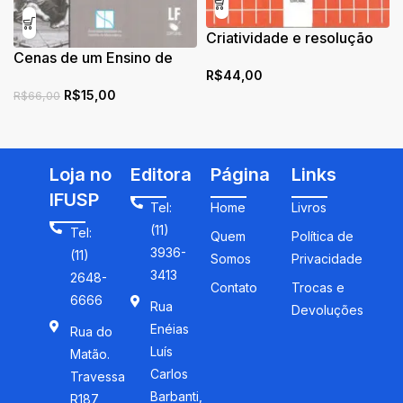
Criatividade e resolução
Cenas de um Ensino de
de problemas
R$
44,00
Desenho
R$
15,00
R$
66,00
Loja no
Editora
Página
Links
IFUSP
Tel:
Home
Livros
(11)
Tel:
Quem
Política de
3936-
(11)
Somos
Privacidade
3413
2648-
Contato
Trocas e
6666
Rua
Devoluções
Enéias
Rua do
Luís
Matão.
Carlos
Travessa
Barbanti,
R187