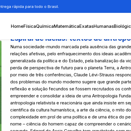
trega rápida para todo o Brasil.
Home
Física
Química
Matemática
Exatas
Humanas
Biológi
Espiral de ideias: textos de antrop
Numa sociedade-mundo marcada pela ausência das grandes n
relações afetivas, pelo enfraquecimento dos ideais acadêmi
generalizada da política e do Estado, pela banalização da vi
perda de perspectiva de futuro para o planeta Terra, a Antr
por meio de três conferências, Claude Lévi-Strauss respon
dos problemas do mundo moderno sugere que grande parte
reflexão e solução fecundos se fossem recrutados os conh
empreender e consolidar a ideia de uma Antropologia Funda
antropologia relativista e reacionária que ainda insiste em 
cientifica da cultura humanística, a arte da ciência, o mito 
complexidade em prol de uma política e de uma ética do pen
nome – ciência do homem capaz de compreender o cenário i
segundo, Edgard de Assis Carvalho tem arquitetado com ma