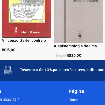
Vincenzo Galilei contra o
número sonoro
A epistemologia de uma
R$
15,00
viagem
R$
20,00
R$
66,00
Desconto de 40%para professores, saiba mai
a
Página
11) 3936-3413
Home