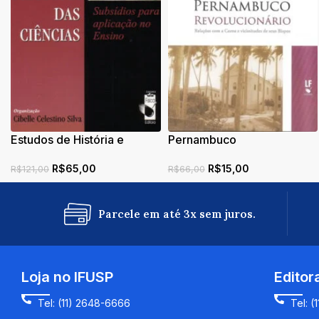
Estudos de História e
Pernambuco
Filosofia das Ciências:
Revolucionário: Relações
R$
65,00
R$
15,00
Subsídios para Aplicação
com a Coroa e vicissitudes
R$
121,00
R$
66,00
no Ensino
de seus Bispos
Parcele em até 3x sem juros.
Loja no IFUSP
Editor
Tel: (11) 2648-6666
Tel: (