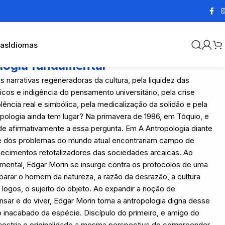
cas
Idiomas
ologia fundamental
arrativas regeneradoras da cultura, pela liquidez das
cos e indigência do pensamento universitário, pela crise
olência real e simbólica, pela medicalização da solidão e pela
opologia ainda tem lugar? Na primavera de 1986, em Tóquio, e
de afirmativamente a essa pergunta. Em A Antropologia diante
 dos problemas do mundo atual encontrariam campo de
ecimentos retotalizadores das sociedades arcaicas. Ao
mental, Edgar Morin se insurge contra os protocolos de uma
separar o homem da natureza, a razão da desrazão, a cultura
do logos, o sujeito do objeto. Ao expandir a noção de
sar e do viver, Edgar Morin torna a antropologia digna desse
nacabado da espécie. Discípulo do primeiro, e amigo do
estria e originalidade a mesma perspectiva de compreender