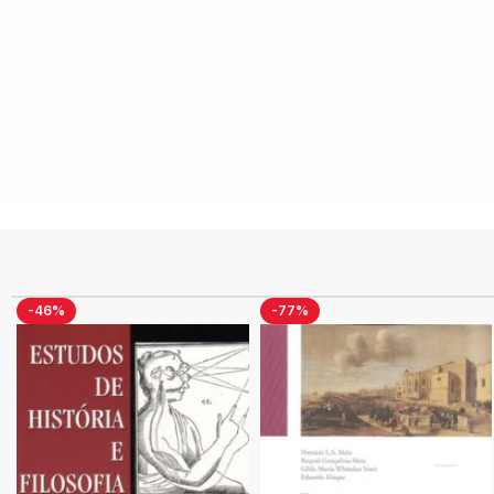
-46%
-77%