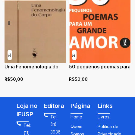
Uma Fenomenologia do
50 pequenos poemas para
Corpo
um grande amor
R$
50,00
R$
50,00
Loja no
Editora
Página
Links
IFUSP
Tel:
Home
Livros
(11)
Tel:
Quem
Política de
3936-
(11)
Somos
Privacidade