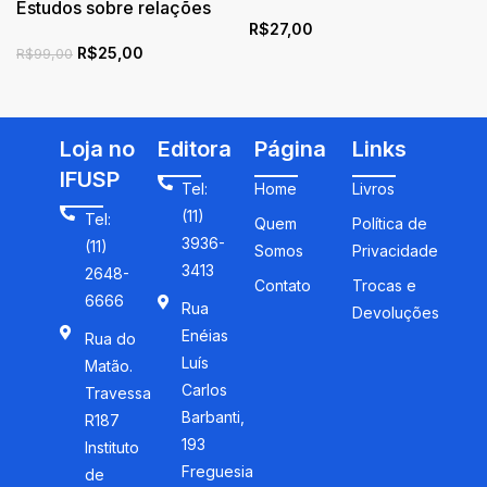
Estudos sobre relações
maximalista
R$
27,00
étnico-raciais e educação
R$
25,00
no Brasil
R$
99,00
Loja no
Editora
Página
Links
IFUSP
Tel:
Home
Livros
(11)
Tel:
Quem
Política de
3936-
(11)
Somos
Privacidade
3413
2648-
Contato
Trocas e
6666
Rua
Devoluções
Enéias
Rua do
Luís
Matão.
Carlos
Travessa
Barbanti,
R187
193
Instituto
Freguesia
de