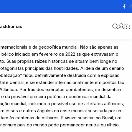
cas
Idiomas
internacionais e da geopolítica mundial. Não são apenas as
o bélico iniciado em fevereiro de 2022 as que extravasam o
o. Suas próprias raízes históricas se situam bem longe no
agonistas principais das hostilidades. A ideia de um cenário
obalização” ficou definitivamente destruída com a explosão
al e central, e se estender internacionalmente em pontos tão
 Atlântico. Por trás dos exércitos combatentes, se desenham
 da provável primeira potência econômica mundial da
ção mundial, incluindo o possível uso de artefatos atômicos,
am esses e outros ângulos da crise mundial suscitada por um
contam às centenas de milhares. E visam suscitar, no Brasil, um
l nenhum país do mundo pode permanecer neutral ou alheio.