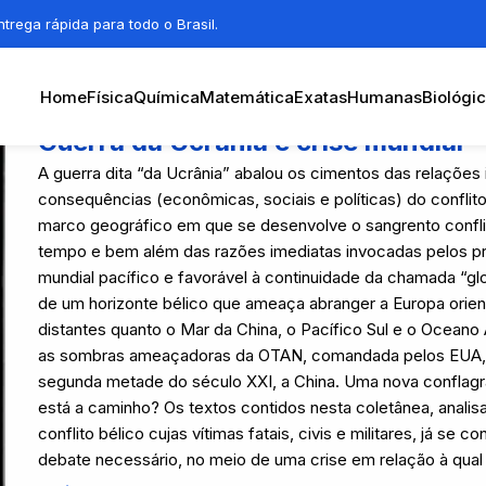
trega rápida para todo o Brasil.
Home
Física
Química
Matemática
Exatas
Humanas
Biológi
Guerra da Ucrânia e crise mundial
A guerra dita “da Ucrânia” abalou os cimentos das relações 
consequências (econômicas, sociais e políticas) do conflit
marco geográfico em que se desenvolve o sangrento conflit
tempo e bem além das razões imediatas invocadas pelos prot
mundial pacífico e favorável à continuidade da chamada “gl
de um horizonte bélico que ameaça abranger a Europa orient
distantes quanto o Mar da China, o Pacífico Sul e o Oceano
as sombras ameaçadoras da OTAN, comandada pelos EUA, e
segunda metade do século XXI, a China. Uma nova conflagra
está a caminho? Os textos contidos nesta coletânea, analis
conflito bélico cujas vítimas fatais, civis e militares, já se 
debate necessário, no meio de uma crise em relação à qua