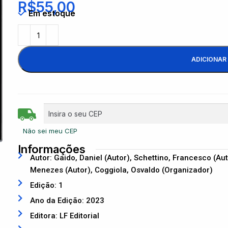
R$
55,00
Em estoque
ADICIONAR
Não sei meu CEP
Informações
Autor: Gaido, Daniel (Autor), Schettino, Francesco (A
Menezes (Autor), Coggiola, Osvaldo (Organizador)
Edição: 1
Ano da Edição: 2023
Editora: LF Editorial