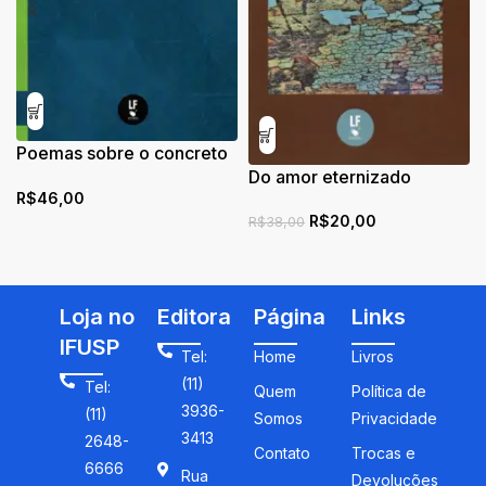
Poemas sobre o concreto
e o abstrato
Do amor eternizado
R$
46,00
R$
20,00
R$
38,00
Loja no
Editora
Página
Links
IFUSP
Tel:
Home
Livros
(11)
Tel:
Quem
Política de
3936-
(11)
Somos
Privacidade
3413
2648-
Contato
Trocas e
6666
Rua
Devoluções