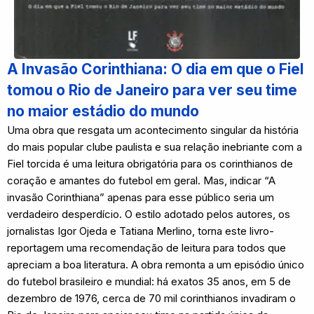
A Invasão Corinthiana: O dia em que o Fiel
tomou o Rio de Janeiro para ver seu time
no maior estádio do mundo
Uma obra que resgata um acontecimento singular da história
do mais popular clube paulista e sua relação inebriante com a
Fiel torcida é uma leitura obrigatória para os corinthianos de
coração e amantes do futebol em geral. Mas, indicar “A
invasão Corinthiana” apenas para esse público seria um
verdadeiro desperdício. O estilo adotado pelos autores, os
jornalistas Igor Ojeda e Tatiana Merlino, torna este livro-
reportagem uma recomendação de leitura para todos que
apreciam a boa literatura. A obra remonta a um episódio único
do futebol brasileiro e mundial: há exatos 35 anos, em 5 de
dezembro de 1976, cerca de 70 mil corinthianos invadiram o