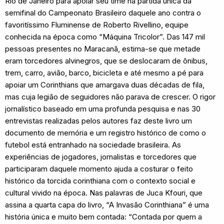
Rio de Janeiro para apoiar seu time na partida única da
semifinal do Campeonato Brasileiro daquele ano contra o
favoritíssimo Fluminense de Roberto Rivellino, equipe
conhecida na época como “Máquina Tricolor”. Das 147 mil
pessoas presentes no Maracanã, estima-se que metade
eram torcedores alvinegros, que se deslocaram de ônibus,
trem, carro, avião, barco, bicicleta e até mesmo a pé para
apoiar um Corinthians que amargava duas décadas de fila,
mas cuja legião de seguidores não parava de crescer. O rigor
jornalístico baseado em uma profunda pesquisa e nas 30
entrevistas realizadas pelos autores faz deste livro um
documento de memória e um registro histórico de como o
futebol está entranhado na sociedade brasileira. As
experiências de jogadores, jornalistas e torcedores que
participaram daquele momento ajuda a costurar o feito
histórico da torcida corinthiana com o contexto social e
cultural vivido na época. Nas palavras de Juca Kfouri, que
assina a quarta capa do livro, “A Invasão Corinthiana” é uma
história única e muito bem contada: “Contada por quem a