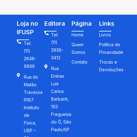
Loja no
Editora
Página
Links
IFUSP
Tel:
Home
Livros
(11)
Tel:
Quem
Política de
3936-
(11)
Somos
Privacidade
3413
2648-
Contato
Trocas e
6666
Rua
Devoluções
Enéias
Rua do
Luís
Matão.
Carlos
Travessa
Barbanti,
R187
193
Instituto
Freguesia
de
do Ó, São
Física,
Paulo/SP
USP –