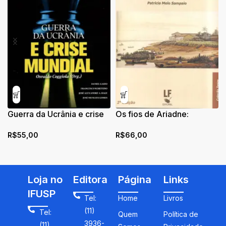
Guerra da Ucrânia e crise
Os fios de Ariadne:
mundial
Fortunas e hierarquias
R$
55,00
R$
66,00
sociais na Amazônia,
século XIX
Loja no
Editora
Página
Links
IFUSP
Tel:
Home
Livros
(11)
Tel:
Quem
Política de
3936-
(11)