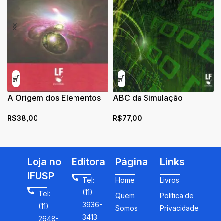
A Origem dos Elementos
ABC da Simulação
Químicos: Uma
Computacional
R$
38,00
R$
77,00
abordagem inicial
Loja no
Editora
Página
Links
IFUSP
Tel:
Home
Livros
(11)
Tel:
Quem
Política de
3936-
(11)
Somos
Privacidade
3413
2648-