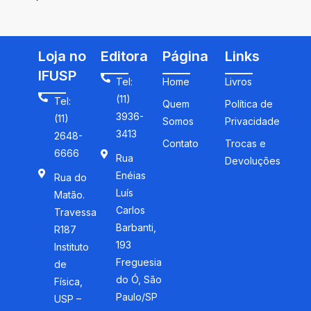
Loja no
Editora
Página
Links
IFUSP
Tel:
Home
Livros
(11)
Tel:
Quem
Política de
3936-
(11)
Somos
Privacidade
3413
2648-
Contato
Trocas e
6666
Rua
Devoluções
Enéias
Rua do
Luís
Matão.
Carlos
Travessa
Barbanti,
R187
193
Instituto
Freguesia
de
do Ó, São
Física,
Paulo/SP
USP –